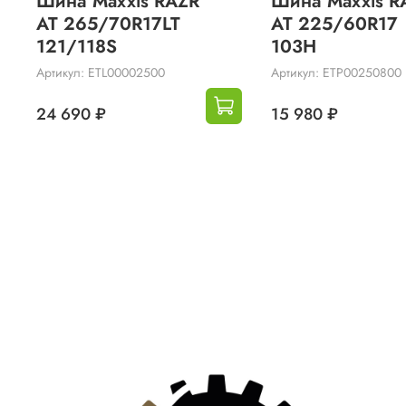
Шина Maxxis RAZR
Шина Maxxis R
AT 265/70R17LT
AT 225/60R17
121/118S
103H
Артикул: ETL00002500
Артикул: ETP00250800
24 690 ₽
15 980 ₽