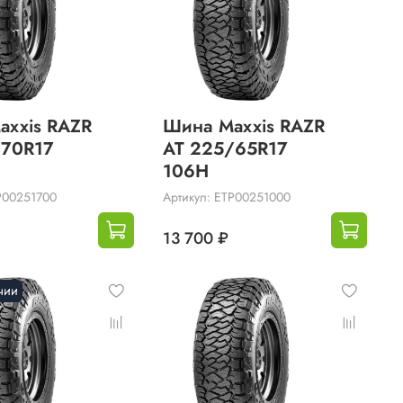
axxis RAZR
Шина Maxxis RAZR
/70R17
AT 225/65R17
106H
P00251700
Артикул: ETP00251000
13 700 ₽
чии