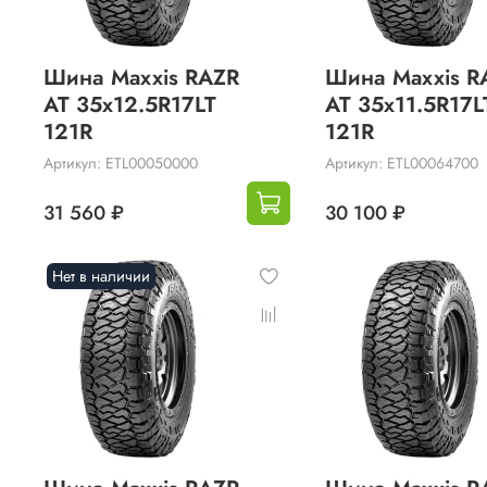
Шина Maxxis RAZR
Шина Maxxis R
AT 35x12.5R17LT
AT 35x11.5R17L
121R
121R
Артикул: ETL00050000
Артикул: ETL00064700
31 560 ₽
30 100 ₽
Нет в наличии