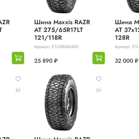
AZR
Шина Maxxis RAZR
Шина M
T
AT 275/65R17LT
AT 37x1
121/118R
128R
Артикул: ETL00068400
Артикул: ET
25 890 ₽
32 000 ₽