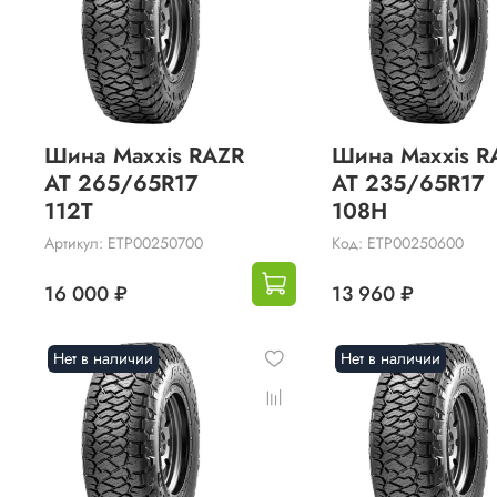
Шина Maxxis RAZR
Шина Maxxis R
AT 265/65R17
AT 235/65R17
112T
108H
Артикул: ETP00250700
Код: ETP00250600
16 000 ₽
13 960 ₽
Нет в наличии
Нет в наличии