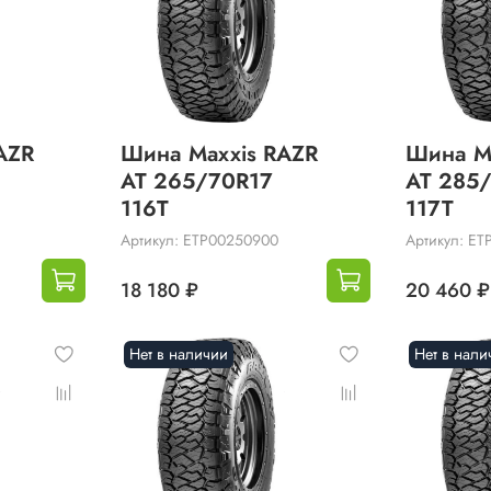
AZR
Шина Maxxis RAZR
Шина M
AT 265/70R17
AT 285
116T
117T
Артикул: ETP00250900
Артикул: ET
18 180 ₽
20 460 ₽
Нет в наличии
Нет в нали