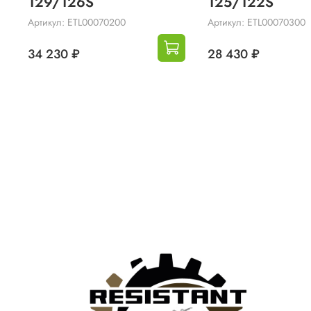
129/126S
125/122S
Артикул: ETL00070200
Артикул: ETL00070300
34 230 ₽
28 430 ₽