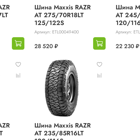
AZR
Шина Maxxis RAZR
Шина M
7LT
AT 275/70R18LT
AT 245
125/122S
120/11
Артикул: ETL00049400
Артикул: ET
28 520 ₽
22 230 ₽
AZR
Шина Maxxis RAZR
T
AT 235/85R16LT