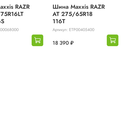
axxis RAZR
Шина Maxxis RAZR
/75R16LT
AT 275/65R18
6S
116T
L00068000
Артикул: ETP00405400
18 390 ₽