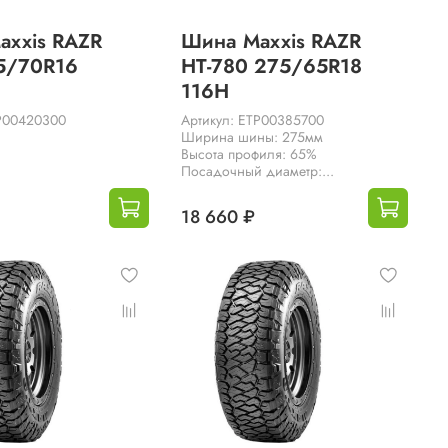
axxis RAZR
Шина Maxxis RAZR
5/70R16
HT-780 275/65R18
116H
TP00420300
Артикул: ETP00385700
Ширина шины: 275мм
Высота профиля: 65%
Посадочный диаметр:...
18 660 ₽