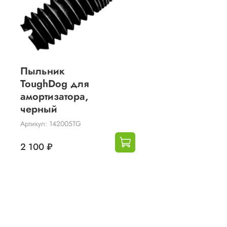
Пыльник
ToughDog для
амортизатора,
черный
Артикул: 142005TG
2 100 ₽